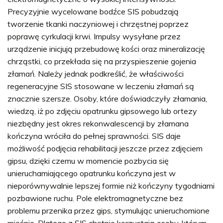
Precyzyjnie wycelowane bodźce SIS pobudzają
tworzenie tkanki naczyniowej i chrzęstnej poprzez
poprawę cyrkulacji krwi. Impulsy wysyłane przez
urządzenie inicjują przebudowę kości oraz mineralizację
chrząstki, co przekłada się na przyspieszenie gojenia
złamań. Należy jednak podkreślić, że właściwości
regeneracyjne SIS stosowane w leczeniu złamań są
znacznie szersze. Osoby, które doświadczyły złamania,
wiedzą, iż po zdjęciu opatrunku gipsowego lub ortezy
niezbędny jest okres rekonwalescencji by złamana
kończyna wróciła do pełnej sprawności. SIS daje
możliwość podjęcia rehabilitacji jeszcze przez zdjęciem
gipsu, dzięki czemu w momencie pozbycia się
unieruchamiającego opatrunku kończyna jest w
nieporównywalnie lepszej formie niż kończyny tygodniami
pozbawione ruchu. Pole elektromagnetyczne bez
problemu przenika przez gips, stymulując unieruchomione
mięśnie. Dlatego z SIS chętnie korzystają osoby, którym