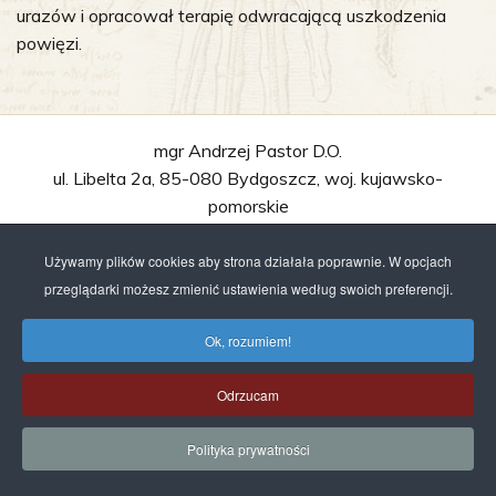
urazów i opracował terapię odwracającą uszkodzenia
powięzi.
mgr Andrzej Pastor D.O.
ul. Libelta 2a, 85-080 Bydgoszcz, woj. kujawsko-
pomorskie
gabinet@andrzejpastor.pl
, tel. +48
609718015
Używamy plików cookies aby strona działała poprawnie. W opcjach
© 2006-2019 Andrzej Pastor, fizjoterapeuta.
przeglądarki możesz zmienić ustawienia według swoich preferencji.
Wykonanie: Studio WWW |
Projektowanie stron www
Ok, rozumiem!
Odrzucam
Polityka prywatności