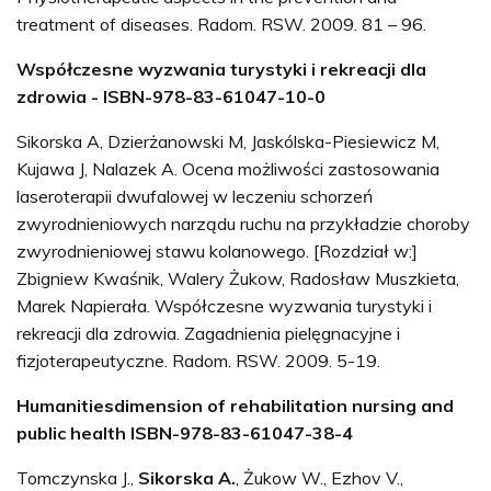
treatment of diseases. Radom. RSW. 2009. 81 – 96.
Współczesne wyzwania turystyki i rekreacji dla
zdrowia - ISBN-978-83-61047-10-0
Sikorska A, Dzierżanowski M, Jaskólska-Piesiewicz M,
Kujawa J, Nalazek A. Ocena możliwości zastosowania
laseroterapii dwufalowej w leczeniu schorzeń
zwyrodnieniowych narządu ruchu na przykładzie choroby
zwyrodnieniowej stawu kolanowego. [Rozdział w:]
Zbigniew Kwaśnik, Walery Żukow, Radosław Muszkieta,
Marek Napierała. Współczesne wyzwania turystyki i
rekreacji dla zdrowia. Zagadnienia pielęgnacyjne i
fizjoterapeutyczne. Radom. RSW. 2009. 5-19.
Humanitiesdimension of rehabilitation nursing and
public health ISBN-978-83-61047-38-4
Tomczynska J.,
Sikorska A.
, Żukow W., Ezhov V.,