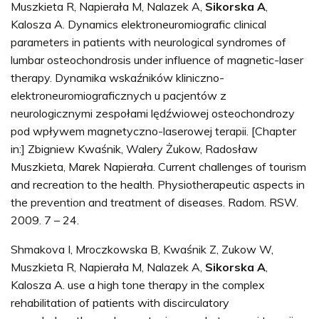
Muszkieta R, Napierała M, Nalazek A,
Sikorska A
,
Kalosza A. Dynamics elektroneuromiografic clinical
parameters in patients with neurological syndromes of
lumbar osteochondrosis under influence of magnetic-laser
therapy. Dynamika wskaźników kliniczno-
elektroneuromiograficznych u pacjentów z
neurologicznymi zespołami lędźwiowej osteochondrozy
pod wpływem magnetyczno-laserowej terapii. [Chapter
in:] Zbigniew Kwaśnik, Walery Żukow, Radosław
Muszkieta, Marek Napierała. Current challenges of tourism
and recreation to the health. Physiotherapeutic aspects in
the prevention and treatment of diseases. Radom. RSW.
2009. 7 – 24.
Shmakova I, Mroczkowska B, Kwaśnik Z, Zukow W,
Muszkieta R, Napierała M, Nalazek A,
Sikorska A
,
Kalosza A. use a high tone therapy in the complex
rehabilitation of patients with discirculatory