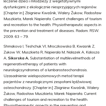
leczenie dzieci i młodzieży z wegetatywnymi
dysfunkcjami z ekologicznie niesprzyjających regionów.
[Chapter in:] Zbigniew Kwaśnik, Walery Żukow, Radosław
Muszkieta, Marek Napierała. Current challenges of tourism
and recreation to the health. Physiotherapeutic aspects in
the prevention and treatment of diseases. Radom. RSW.
2009. 63 – 79.
Shmakova I, Teshchuk VI, Mroczkowska B, Kwasnik Z,
Zukow W, Muszkieta R, Napierala M, Nalazek A, Kalosza
A,
Sikorska A.
Substantiation of multilevelmethods of
regenerativetherapy of patients with
neurologicsyndromes of a lumbarosteochondrosis.
Uzasadnienie wielopoziomowych metod terapii
pacjentów z neurologicznymi zespołami lędźwiowej
osteochondrozy. [Chapter in:] Zbigniew Kwaśnik, Walery
Żukow, Radosław Muszkieta, Marek Napierała. Current
challenges of tourism and recreation to the health.
Physiotherapeutic aspects in the prevention and