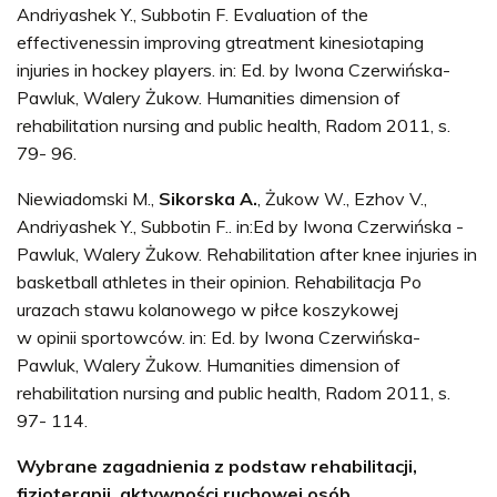
Andriyashek Y., Subbotin F. Evaluation of the
effectivenessin improving gtreatment kinesiotaping
injuries in hockey players. in: Ed. by Iwona Czerwińska-
Pawluk, Walery Żukow. Humanities dimension of
rehabilitation nursing and public health, Radom 2011, s.
79- 96.
Niewiadomski M.,
Sikorska A.
, Żukow W., Ezhov V.,
Andriyashek Y., Subbotin F.. in:Ed by Iwona Czerwińska -
Pawluk, Walery Żukow. Rehabilitation after knee injuries in
basketball athletes in their opinion. Rehabilitacja Po
urazach stawu kolanowego w piłce koszykowej
w opinii sportowców. in: Ed. by Iwona Czerwińska-
Pawluk, Walery Żukow. Humanities dimension of
rehabilitation nursing and public health, Radom 2011, s.
97- 114.
Wybrane zagadnienia z podstaw rehabilitacji,
fizjoterapii, aktywności ruchowej osób