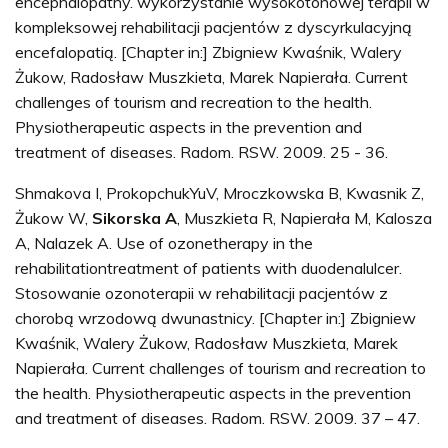
encephalopathy. wykorzystanie wysokotonowej terapii w
kompleksowej rehabilitacji pacjentów z dyscyrkulacyjną
encefalopatią. [Chapter in:] Zbigniew Kwaśnik, Walery
Żukow, Radosław Muszkieta, Marek Napierała. Current
challenges of tourism and recreation to the health.
Physiotherapeutic aspects in the prevention and
treatment of diseases. Radom. RSW. 2009. 25 - 36.
Shmakova I, ProkopchukYuV, Mroczkowska B, Kwasnik Z,
Żukow W,
Sikorska A
, Muszkieta R, Napierała M, Kalosza
A, Nalazek A. Use of ozonetherapy in the
rehabilitationtreatment of patients with duodenalulcer.
Stosowanie ozonoterapii w rehabilitacji pacjentów z
chorobą wrzodową dwunastnicy. [Chapter in:] Zbigniew
Kwaśnik, Walery Żukow, Radosław Muszkieta, Marek
Napierała. Current challenges of tourism and recreation to
the health. Physiotherapeutic aspects in the prevention
and treatment of diseases. Radom. RSW. 2009. 37 – 47.