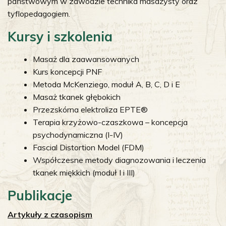
państwowym w zawodzie technika masażysty oraz
tyflopedagogiem.
Kursy i szkolenia
Masaż dla zaawansowanych
Kurs koncepcji PNF
Metoda McKenziego, moduł A, B, C, D i E
Masaż tkanek głębokich
Przezskórna elektroliza EPTE®
Terapia krzyżowo-czaszkowa – koncepcja
psychodynamiczna (I-IV)
Fascial Distortion Model (FDM)
Współczesne metody diagnozowania i leczenia
tkanek miękkich (moduł I i III)
Publikacje
Artykuły z czasopism