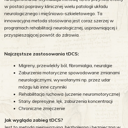
w postaci poprawy klinicznej wielu patologii układu
neurologicznego i mięśniowo-szkieletowego. Ta
innowacyjna metoda stosowana jest coraz szerzej w
programach rehabilitacji neurologicznej, usprawniającej i
przyspieszającej powrót do zdrowia.
Najczęstsze zastosowania tDCS:
Migreny, przewlekły ból, fibromialgia, neuralgie
Zaburzenia motoryczne spowodowane zmianami
neurologicznymi, wywołanymi np. przez udar
mózgu lub inne czynniki
Rehabilitacja ruchowa (uczenie neuromotoryczne)
Stany depresyjne, lęk, zaburzenia koncentracji
Chroniczne zmęczenie
Jak wygląda zabieg tDCS?
Jest to metoda nieinwazyjna, bezbolesna i bezpieczna w