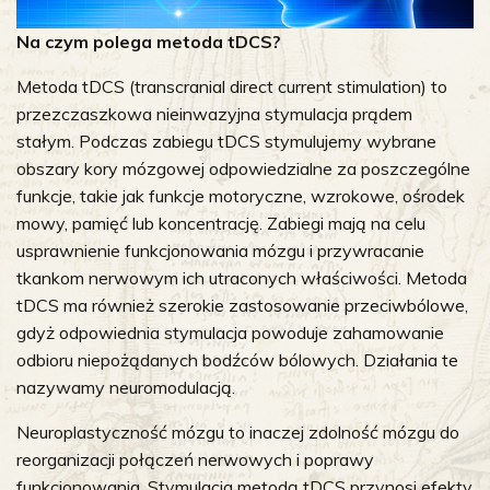
Na czym polega metoda tDCS?
Metoda tDCS (transcranial direct current stimulation) to
przezczaszkowa nieinwazyjna stymulacja prądem
stałym. Podczas zabiegu tDCS stymulujemy wybrane
obszary kory mózgowej odpowiedzialne za poszczególne
funkcje, takie jak funkcje motoryczne, wzrokowe, ośrodek
mowy, pamięć lub koncentrację. Zabiegi mają na celu
usprawnienie funkcjonowania mózgu i przywracanie
tkankom nerwowym ich utraconych właściwości. Metoda
tDCS ma również szerokie zastosowanie przeciwbólowe,
gdyż odpowiednia stymulacja powoduje zahamowanie
odbioru niepożądanych bodźców bólowych. Działania te
nazywamy neuromodulacją.
Neuroplastyczność mózgu to inaczej zdolność mózgu do
reorganizacji połączeń nerwowych i poprawy
funkcjonowania. Stymulacja metodą tDCS przynosi efekty