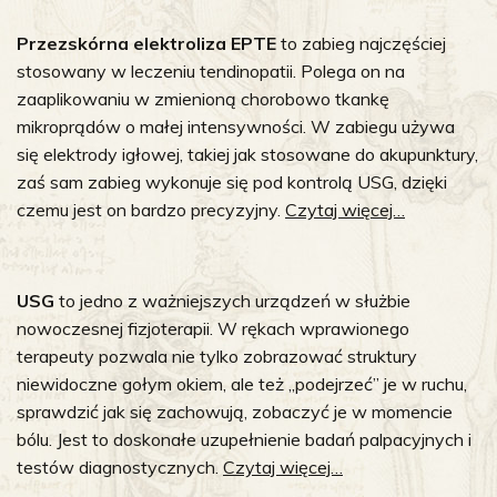
Przezskórna elektroliza EPTE
to zabieg najczęściej
stosowany w leczeniu tendinopatii. Polega on na
zaaplikowaniu w zmienioną chorobowo tkankę
mikroprądów o małej intensywności. W zabiegu używa
się elektrody igłowej, takiej jak stosowane do akupunktury,
zaś sam zabieg wykonuje się pod kontrolą USG, dzięki
czemu jest on bardzo precyzyjny.
Czytaj więcej…
USG
to jedno z ważniejszych urządzeń w służbie
nowoczesnej fizjoterapii. W rękach wprawionego
terapeuty pozwala nie tylko zobrazować struktury
niewidoczne gołym okiem, ale też „podejrzeć” je w ruchu,
sprawdzić jak się zachowują, zobaczyć je w momencie
bólu. Jest to doskonałe uzupełnienie badań palpacyjnych i
testów diagnostycznych.
Czytaj więcej…